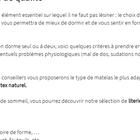
élément essentiel sur lequel il ne faut pas lésiner : le choix d
vous permettra de mieux de dormir et de vous sentir en for
on dorme seul ou à deux, voici quelques critères à prendre e
entuels problèmes physiologiques (mal de dos, sudations noctu
s conseillers vous proposerons le type de matelas le plus ada
ex naturel.
s de sommeil, vous pourrez découvrir notre sélection de
lite
oire de forme, …
t, fauteuils, etc.